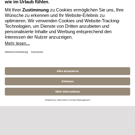
ÖFFNET
E-MAIL SCHREIBEN
SICH
ÖFFNET
HOTEL ANRUFEN
IM